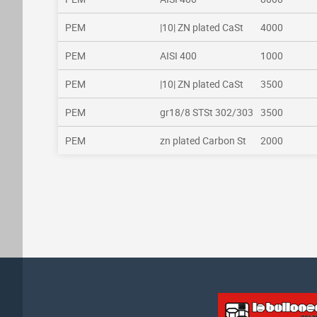
PEM
|10| ZN plated CaSt
4000
PEM
AISI 400
1000
PEM
|10| ZN plated CaSt
3500
PEM
gr18/8 STSt 302/303
3500
PEM
zn plated Carbon St
2000