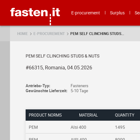
Skip
Fasten.it
E-procurement
Surplus
Se
HOME
E-PROCUREMENT
PEM SELF CLINCHING STUDS...
PEM SELF CLINCHING STUDS & NUTS
#66315, Romania, 04.05.2026
Antriebs-Typ:
Fasteners
Gewünschte Lieferzeit:
5-10 Tage
PRODUCT NORMS
MATERIAL
QUANTITY
PEM
AIsi 400
1495
PEM
AISI 400
8000