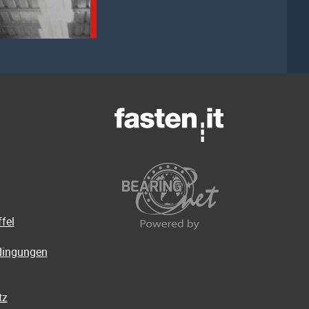
fel
dingungen
tz