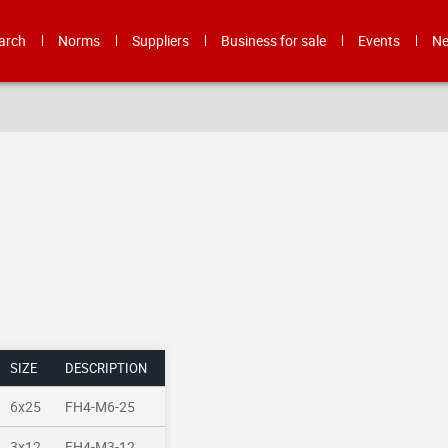
arch
Norms
Suppliers
Business for sale
Events
N
SIZE
DESCRIPTION
6x25
FH4-M6-25
3x12
FH4-M3-12