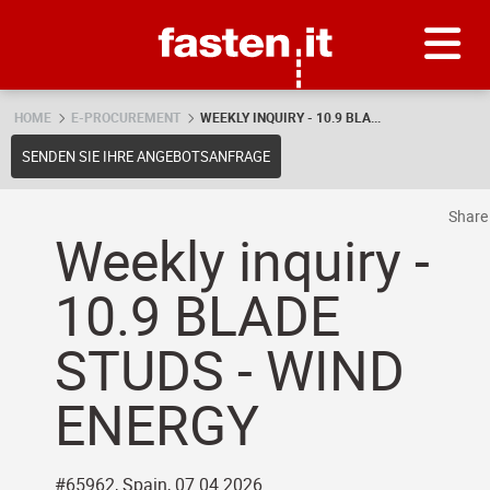
Skip
Fasten.it
HOME
E-PROCUREMENT
WEEKLY INQUIRY - 10.9 BLA...
SENDEN SIE IHRE ANGEBOTSANFRAGE
Shar
Weekly inquiry -
10.9 BLADE
STUDS - WIND
ENERGY
#65962, Spain, 07.04.2026