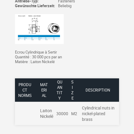
Antriebs-Typ:
Fasteners
Gewünschte Lieferzeit:
Beliebig
Ecrou Cylindrique à Sertir
Quantité : 30 000 pcs par an
Matière : Laiton Nickelé
QU
S
PRODU
MAT
AN
I
CT
ERI
DESCRIPTION
TIT
Z
NORMS
AL
Y
E
Cylindrical nuts in
Laiton
30000
M2
nickel-plated
Nickelé
brass