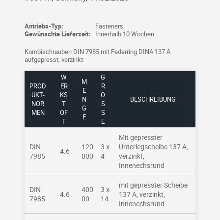
Antriebs-Typ:
Fasteners
Gewünschte Lieferzeit:
Innerhalb 10 Wochen
Kombischrauben DIN 7985 mit Federring DINA 137 A
aufgepresst, verzinkt
W
G
M
PROD
ER
R
E
UKT-
KS
Ö
N
BESCHREIBUNG
NOR
T
SS
G
MEN
OF
E
E
F
Mit gepresster
DIN
120
3 x
Unterlegscheibe 137 A,
4.6
7985
000
4
verzinkt,
Innenechsrund
mit gepresster Scheibe
DIN
400
3 x
4.6
137 A, verzinkt,
7985
00
14
Innenechsrund