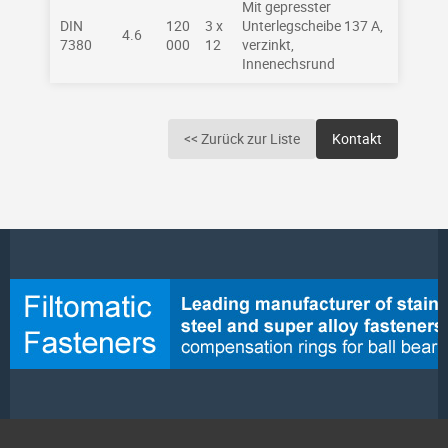
Mit gepresster
DIN
120
3 x
Unterlegscheibe 137 A,
4.6
7380
000
12
verzinkt,
Innenechsrund
<< Zurück zur Liste
Kontakt