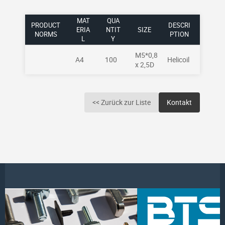
MAT
QUA
PRODUCT
DESCRI
ERIA
NTIT
SIZE
NORMS
PTION
L
Y
M5*0,8
A4
100
Helicoil
x 2,5D
<< Zurück zur Liste
Kontakt