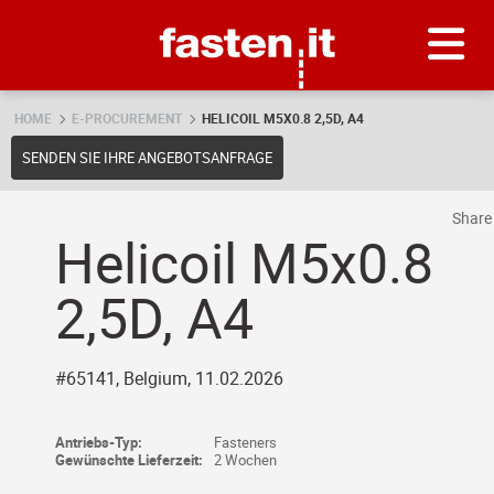
Skip
Fasten.it
HOME
E-PROCUREMENT
HELICOIL M5X0.8 2,5D, A4
SENDEN SIE IHRE ANGEBOTSANFRAGE
Shar
Helicoil M5x0.8
2,5D, A4
#65141, Belgium, 11.02.2026
Antriebs-Typ:
Fasteners
Gewünschte Lieferzeit:
2 Wochen