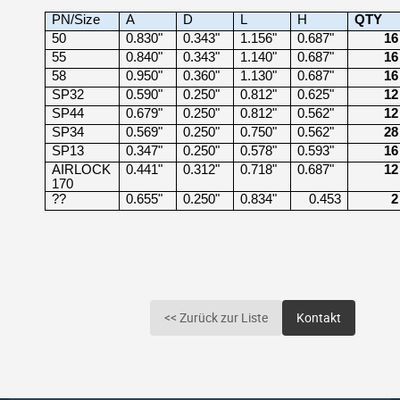
PN/Size
A
D
L
H
QTY
50
0.830"
0.343"
1.156"
0.687"
16
55
0.840"
0.343"
1.140"
0.687"
16
58
0.950"
0.360"
1.130"
0.687"
16
SP32
0.590"
0.250"
0.812"
0.625"
12
SP44
0.679"
0.250"
0.812"
0.562"
12
SP34
0.569"
0.250"
0.750"
0.562"
28
SP13
0.347"
0.250"
0.578"
0.593"
16
AIRLOCK
0.441"
0.312"
0.718"
0.687"
12
170
??
0.655"
0.250"
0.834"
0.453
2
<< Zurück zur Liste
Kontakt