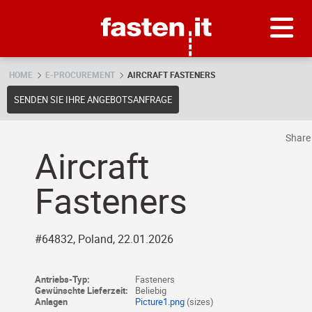
Skip
Fasten.it
HOME
E-PROCUREMENT
AIRCRAFT FASTENERS
SENDEN SIE IHRE ANGEBOTSANFRAGE
Shar
Aircraft
Fasteners
#64832, Poland, 22.01.2026
Antriebs-Typ:
Fasteners
Gewünschte Lieferzeit:
Beliebig
Anlagen
Picture1.png
(sizes)