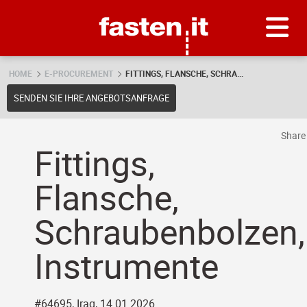
Skip
Fasten.it
HOME
E-PROCUREMENT
FITTINGS, FLANSCHE, SCHRA...
SENDEN SIE IHRE ANGEBOTSANFRAGE
Shar
Fittings,
Flansche,
Schraubenbolzen,
Instrumente
#64695, Iraq, 14.01.2026