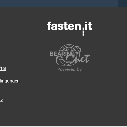
fel
dingungen
tz