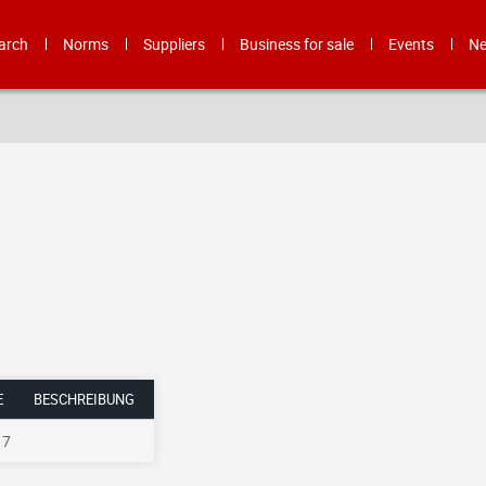
arch
Norms
Suppliers
Business for sale
Events
N
BESCHREIBUNG
17