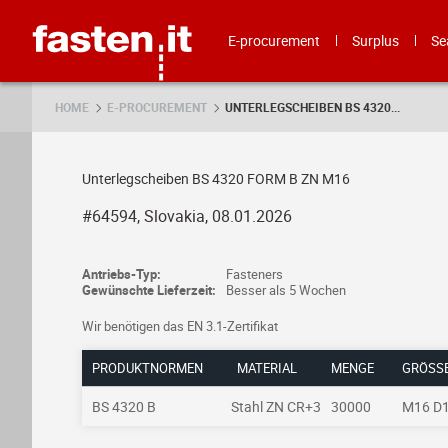
Skip
Fasten.it
E-procurement
Surplus
Se
HOME
E-PROCUREMENT
UNTERLEGSCHEIBEN BS 4320...
Unterlegscheiben BS 4320 FORM B ZN M16
#64594, Slovakia, 08.01.2026
Antriebs-Typ:
Fasteners
Gewünschte Lieferzeit:
Besser als 5 Wochen
Wir benötigen das EN 3.1-Zertifikat
PRODUKTNORMEN
MATERIAL
MENGE
GRÖSSE
BS 4320 B
Stahl ZN CR+3
30000
M16 D