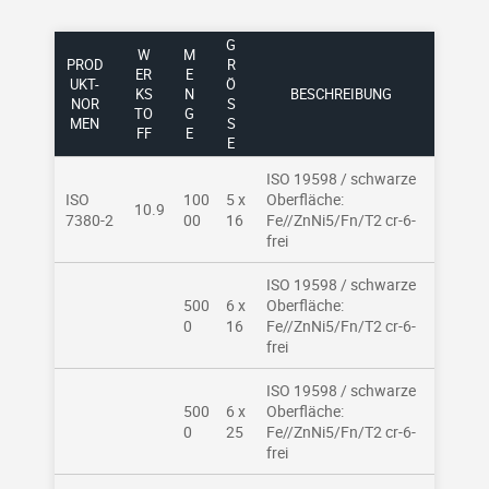
G
W
M
PROD
R
ER
E
UKT-
Ö
KS
N
BESCHREIBUNG
NOR
SS
TO
G
MEN
E
FF
E
ISO 19598 / schwarze
ISO
100
5 x
Oberfläche:
10.9
7380-2
00
16
Fe//ZnNi5/Fn/T2 cr-6-
frei
ISO 19598 / schwarze
500
6 x
Oberfläche:
0
16
Fe//ZnNi5/Fn/T2 cr-6-
frei
ISO 19598 / schwarze
500
6 x
Oberfläche:
0
25
Fe//ZnNi5/Fn/T2 cr-6-
frei