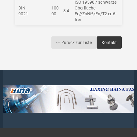
ISO 19598 / schwarze
DIN
100
Oberfläche:
8,4
9021
00
Fe//ZnNi5/Fn/T2 cr-6-
frei
<< Zurück zur Liste
Kontakt