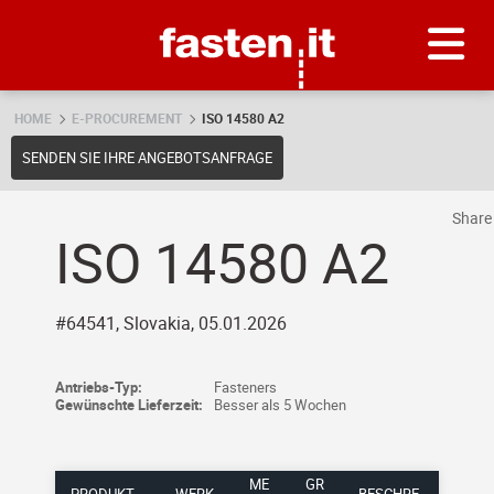
Skip
Fasten.it
HOME
E-PROCUREMENT
ISO 14580 A2
SENDEN SIE IHRE ANGEBOTSANFRAGE
Shar
ISO 14580 A2
#64541, Slovakia, 05.01.2026
Antriebs-Typ:
Fasteners
Gewünschte Lieferzeit:
Besser als 5 Wochen
ME
GR