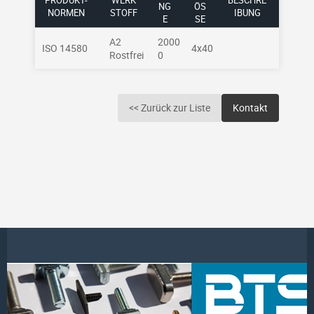
PRODUKT-
WERK
BESCHRE
NG
ÖSS
NORMEN
STOFF
IBUNG
E
E
A2
2000
ISO 14580
4x40
Rostfrei
0
<< Zurück zur Liste
Kontakt