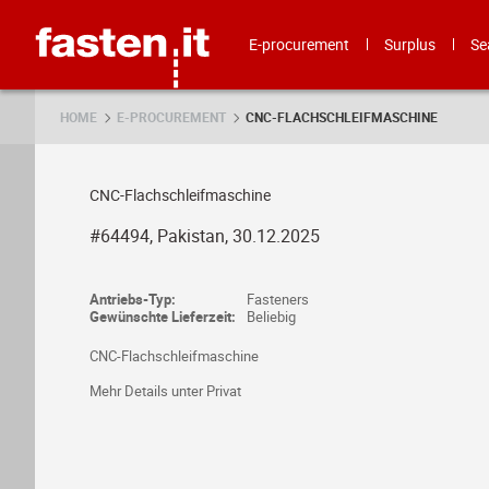
Skip
Fasten.it
E-procurement
Surplus
Se
HOME
E-PROCUREMENT
CNC-FLACHSCHLEIFMASCHINE
CNC-Flachschleifmaschine
#64494, Pakistan, 30.12.2025
Antriebs-Typ:
Fasteners
Gewünschte Lieferzeit:
Beliebig
CNC-Flachschleifmaschine
Mehr Details unter Privat