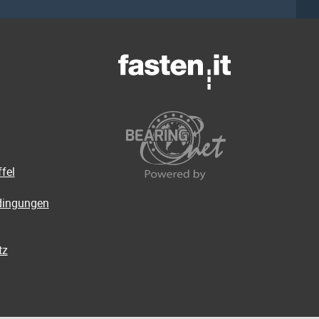
fel
dingungen
tz