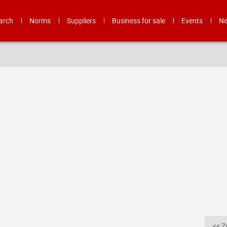
arch
Norms
Suppliers
Business for sale
Events
N
<< Z