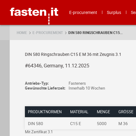
Skip
Fasten.it
E-procurement
Surplus
Se
HOME
E-PROCUREMENT
DIN 580 RINGSCHRAUBEN C15...
DIN 580 Ringschrauben C15 E M 36 mit Zeugnis 3.1
#64346, Germany, 11.12.2025
Antriebs-Typ:
Fasteners
Gewünschte Lieferzeit:
Innerhalb 10 Wochen
PRODUKTNORMEN
MATERIAL
MENGE
GRÖSSE
DIN 580
C15 E
5000
M 36
Mit Zertifikat 3.1