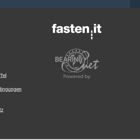
fel
dingungen
tz