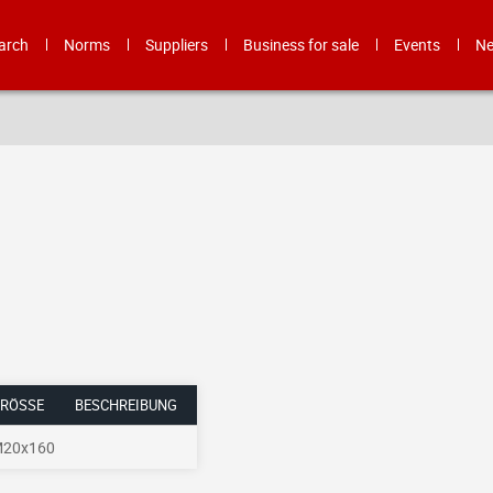
arch
Norms
Suppliers
Business for sale
Events
N
RÖSSE
BESCHREIBUNG
20x160