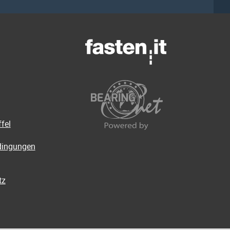
fel
dingungen
tz