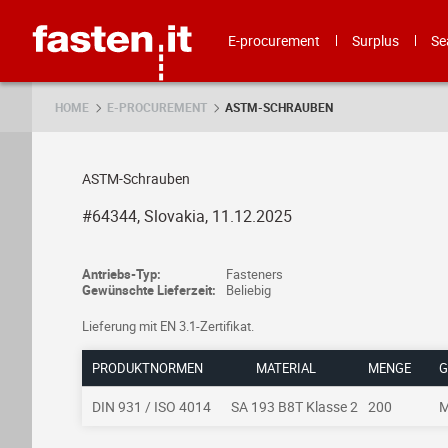
Skip
Fasten.it
E-procurement
Surplus
Se
HOME
E-PROCUREMENT
ASTM-SCHRAUBEN
ASTM-Schrauben
#64344, Slovakia, 11.12.2025
Antriebs-Typ:
Fasteners
Gewünschte Lieferzeit:
Beliebig
Lieferung mit EN 3.1-Zertifikat.
PRODUKTNORMEN
MATERIAL
MENGE
G
DIN 931 / ISO 4014
SA 193 B8T Klasse 2
200
M