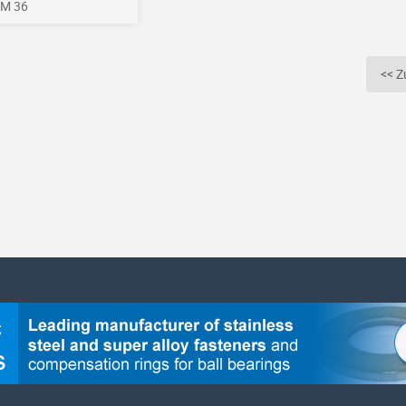
 M 36
<< Z