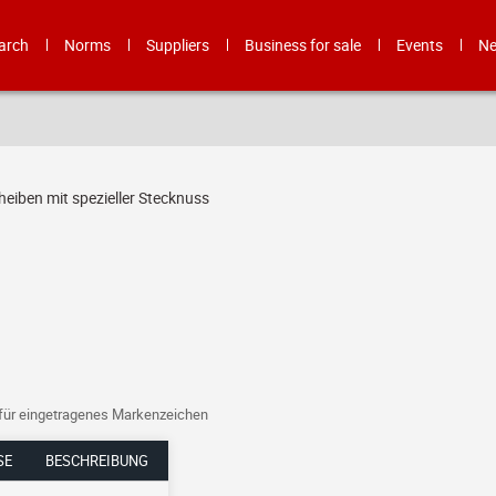
arch
Norms
Suppliers
Business for sale
Events
N
heiben mit spezieller Stecknuss
 für eingetragenes Markenzeichen
E
BESCHREIBUNG