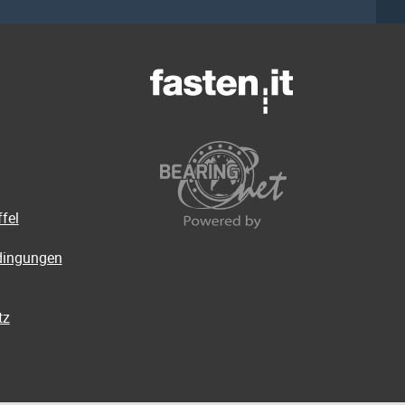
fel
dingungen
tz