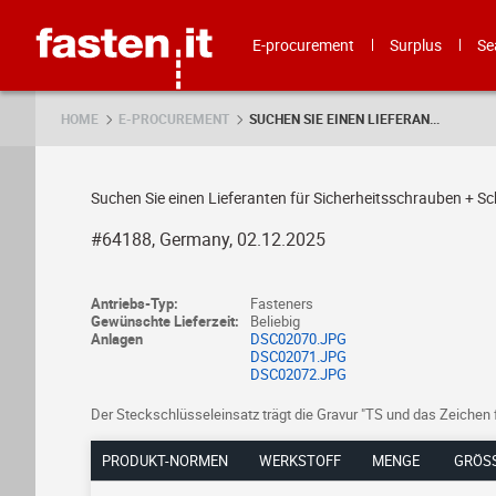
Skip
Fasten.it
E-procurement
Surplus
Se
HOME
E-PROCUREMENT
SUCHEN SIE EINEN LIEFERAN...
Suchen Sie einen Lieferanten für Sicherheitsschrauben + Sc
#64188, Germany, 02.12.2025
Antriebs-Typ:
Fasteners
Gewünschte Lieferzeit:
Beliebig
Anlagen
DSC02070.JPG
DSC02071.JPG
DSC02072.JPG
Der Steckschlüsseleinsatz trägt die Gravur "TS und das Zeichen
PRODUKT-NORMEN
WERKSTOFF
MENGE
GRÖSS