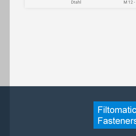
Dtahl
M 12 -