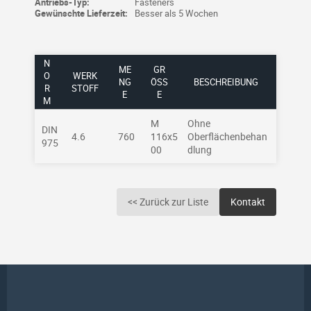
Antriebs-Typ:
Fasteners
Gewünschte Lieferzeit:
Besser als 5 Wochen
N
ME
GR
O
WERK
NG
ÖSSE
BESCHREIBUNG
R
STOFF
E
M
M
Ohne
DIN
4.6
760
116x5
Oberflächenbehan
975
00
dlung
<< Zurück zur Liste
Kontakt