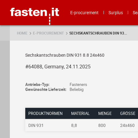
Skip
Fasten.it
E-procurement
Surplus
Se
HOME
E-PROCUREMENT
SECHSKANTSCHRAUBEN DIN 93...
Sechskantschrauben DIN 931 8.8 24x460
#64088, Germany, 24.11.2025
Antriebs-Typ:
Fasteners
Gewünschte Lieferzeit:
Beliebig
PRODUKTNORMEN
MATERIAL
MENGE
GRÖSSE
DIN 931
8,8
800
24x460