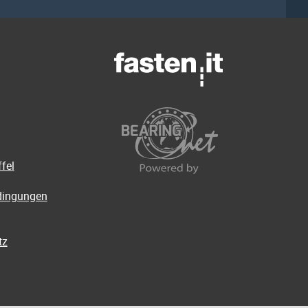
fel
dingungen
tz