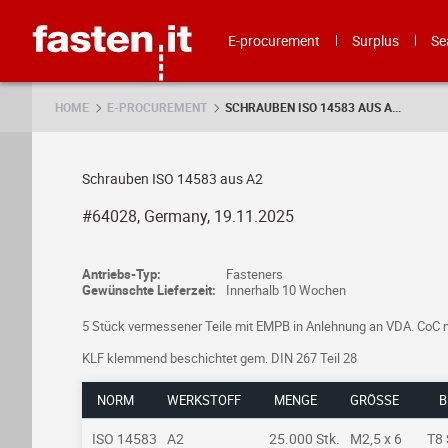
Skip
Fasten.it
E-procurement
Surplus
Se
HOME
E-PROCUREMENT
SCHRAUBEN ISO 14583 AUS A...
Schrauben ISO 14583 aus A2
#64028, Germany, 19.11.2025
Antriebs-Typ:
Fasteners
Gewünschte Lieferzeit:
Innerhalb 10 Wochen
5 Stück vermessener Teile mit EMPB in Anlehnung an VDA. CoC m
KLF klemmend beschichtet gem. DIN 267 Teil 28
NORM
WERKSTOFF
MENGE
GRÖSSE
B
ISO 14583
A2
25.000 Stk.
M2,5 x 6
T8 