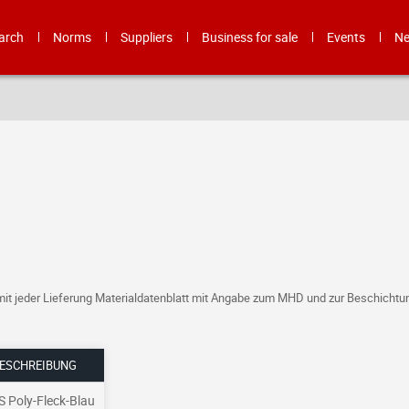
arch
Norms
Suppliers
Business for sale
Events
N
it jeder Lieferung Materialdatenblatt mit Angabe zum MHD und zur Beschichtu
ESCHREIBUNG
S Poly-Fleck-Blau