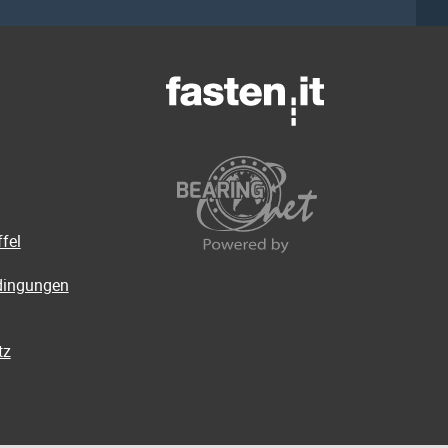
fel
dingungen
tz