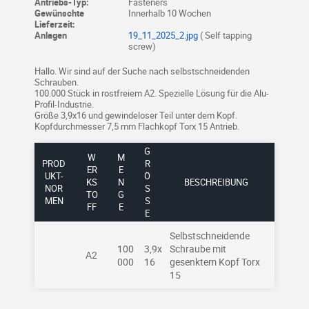
Antriebs-Typ:
Fasteners
Gewünschte
Innerhalb 10 Wochen
Lieferzeit:
Anlagen
19_11_2025_2.jpg
( Self tapping
screw)
Hallo. Wir sind auf der Suche nach selbstschneidenden
Schrauben.
100.000 Stück in rostfreiem A2. Spezielle Lösung für die Alu-
Profil-Industrie.
Größe 3,9x16 und gewindeloser Teil unter dem Kopf.
Kopfdurchmesser 7,5 mm Flachkopf Torx 15 Antrieb.
G
W
M
PROD
R
ER
E
UKT-
Ö
KS
N
BESCHREIBUNG
NOR
SS
TO
G
MEN
E
FF
E
Selbstschneidende
100
3,9x
Schraube mit
A2
000
16
gesenktem Kopf Torx
15