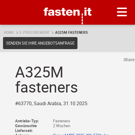
Skip
Fasten.it
HOME
E-PROCUREMENT
A325M FASTENERS
SENDEN SIE IHRE ANGEBOTSANFRAGE
Shar
A325M
fasteners
#63770, Saudi Arabia, 31.10.2025
Antriebs-Typ:
Fasteners
Gewünschte
2 Wochen
Lieferzeit: