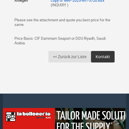
Anlagen
Copy of MRF-2025-491-5726.xlsx
(INQUIRY )
Please see the attachment and quote you best price for the
same.
Price Basis: CIF Dammam Seaport or DDU Riyadh, Saudi
Arabia.
<< Zurück zur Liste
Kontakt