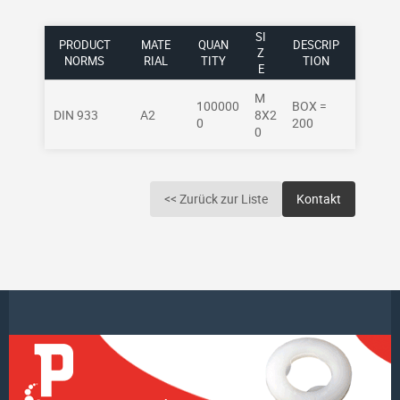
SI
PRODUCT
MATE
QUAN
DESCRIP
Z
NORMS
RIAL
TITY
TION
E
M
100000
BOX =
DIN 933
A2
8X2
0
200
0
<< Zurück zur Liste
Kontakt