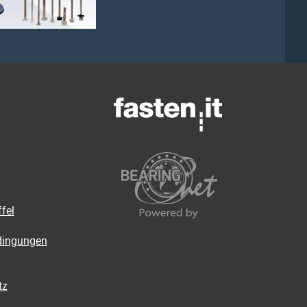
fel
dingungen
tz