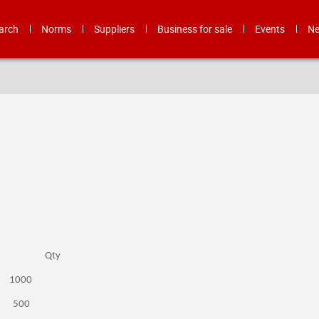
arch
Norms
Suppliers
Business for sale
Events
N
 Unit Qty
A 1000
M 500