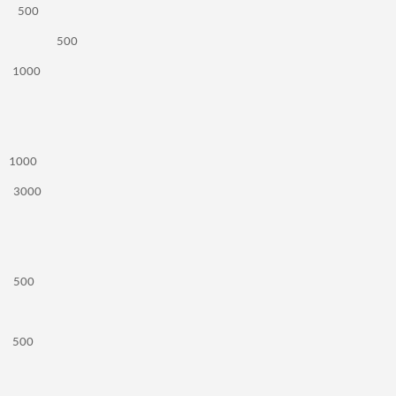
 M 500
lb S M 500
L 1000
A 1000
M 3000
A 500
A 500