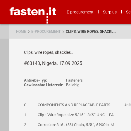
Skip
Fasten.it
E-procurement
Surplus
Se
HOME
E-PROCUREMENT
CLIPS, WIRE ROPES, SHACKL...
Clips, wire ropes, shackles..
#63143, Nigeria, 17.09.2025
Antriebs-Typ:
Fasteners
Gewünschte Lieferzeit:
Beliebig
C COMPONENTS AND REPLACEABLE PARTS
1 Clip - Wire Rope, size 5/16", 3/8" UNC E
2 Corrosion-316L (SS) Chain, 5/8", 6900lb 