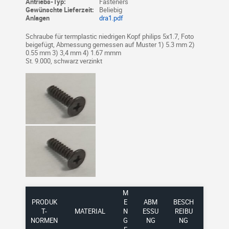
Antriebs-Typ:
Fasteners
Gewünschte Lieferzeit:
Beliebig
Anlagen
dra1.pdf
Schraube für termplastic niedrigen Kopf philips 5x1.7, Foto
beigefügt, Abmessung gemessen auf Muster 1) 5.3 mm 2)
0.55 mm 3) 3,4 mm 4) 1.67 mmm
St. 9.000, schwarz verzinkt
M
PRODUK
E
ABM
BESCH
T-
MATERIAL
N
ESSU
REIBU
NORMEN
G
NG
NG