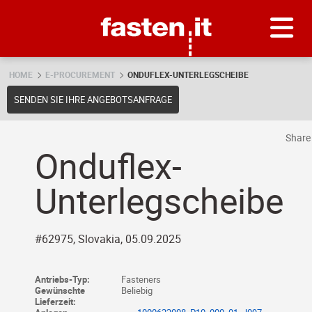
Skip
Fasten.it
HOME
E-PROCUREMENT
ONDUFLEX-UNTERLEGSCHEIBE
SENDEN SIE IHRE ANGEBOTSANFRAGE
Shar
Onduflex-
Unterlegscheibe
#62975, Slovakia, 05.09.2025
Antriebs-Typ:
Fasteners
Gewünschte
Beliebig
Lieferzeit: