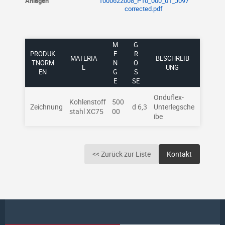
Anlagen
1000622008_P10_000_01_J097
corrected.pdf
M
G
PRODUK
E
R
MATERIA
BESCHREIB
TNORM
N
Ö
L
UNG
EN
G
SS
E
E
Onduflex-
Kohlenstoff
500
Zeichnung
d 6,3
Unterlegsche
stahl XC75
00
ibe
<< Zurück zur Liste
Kontakt