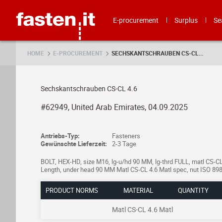
Skip
Fasten.it
E-procurement
Surplus
Se
HOME
E-PROCUREMENT
SECHSKANTSCHRAUBEN CS-CL...
Sechskantschrauben CS-CL 4.6
#62949, United Arab Emirates, 04.09.2025
Antriebs-Typ:
Fasteners
Gewünschte Lieferzeit:
2-3 Tage
BOLT, HEX-HD, size M16, lg-u/hd 90 MM, lg-thrd FULL, matl CS-C
Length, under head 90 MM Matl CS-CL 4.6 Matl spec, nut ISO 898
PRODUCT NORMS
MATERIAL
QUANTITY
Matl CS-CL 4.6 Matl