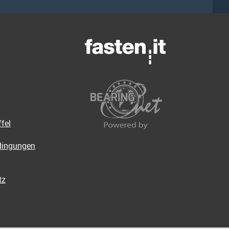
fel
dingungen
tz