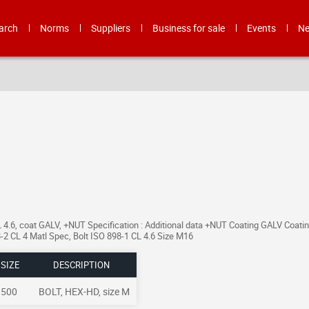
arch
Norms
Suppliers
Business for sale
Events
N
L 4.6, coat GALV, +NUT Specification : Additional data +NUT Coating GALV Coat
-2 CL 4 Matl Spec, Bolt ISO 898-1 CL 4.6 Size M16
SIZE
DESCRIPTION
500
BOLT, HEX-HD, size M