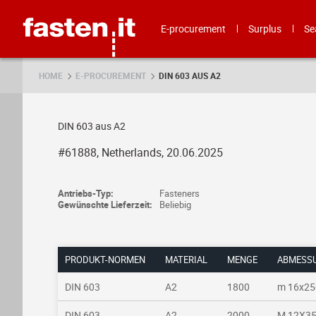
Skip
Fasten.it
E-procurement
Surplus
Se
HOME
E-PROCUREMENT
DIN 603 AUS A2
DIN 603 aus A2
#61888, Netherlands, 20.06.2025
Antriebs-Typ:
Fasteners
Gewünschte Lieferzeit:
Beliebig
PRODUKT-NORMEN
MATERIAL
MENGE
ABMESS
DIN 603
A2
1800
m 16x25
DIN 603
A2
2000
M 12X3