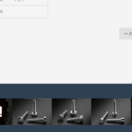
00
<< Z