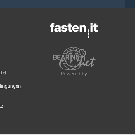
fel
dingungen
tz