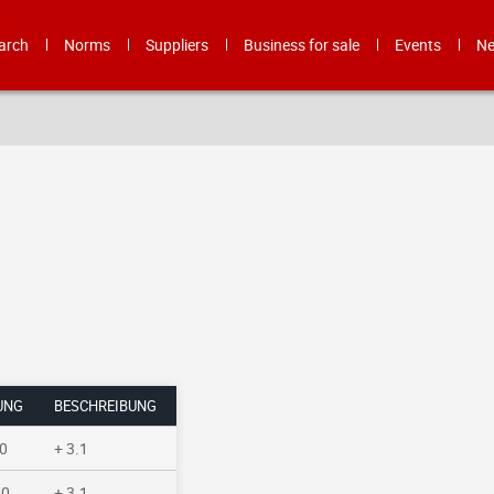
arch
Norms
Suppliers
Business for sale
Events
N
UNG
BESCHREIBUNG
0
+ 3.1
50
+ 3.1