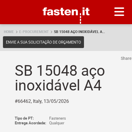
Skip
Fasten.it
HOME
E-PROCUREMENT
SB 15048 AÇO INOXIDÁVEL A...
ENVIE A SUA SOLICITAÇÃO DE ORÇAMENTO
Shar
SB 15048 aço
inoxidável A4
#66462, Italy, 13/05/2026
Tipo de PT:
Fasteners
Entrega Acordada:
Qualquer