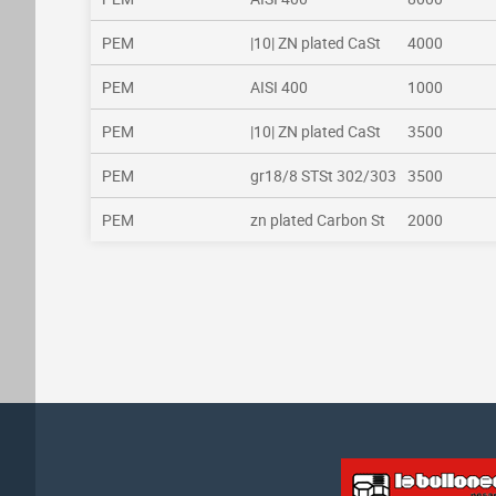
PEM
|10| ZN plated CaSt
4000
PEM
AISI 400
1000
PEM
|10| ZN plated CaSt
3500
PEM
gr18/8 STSt 302/303
3500
PEM
zn plated Carbon St
2000