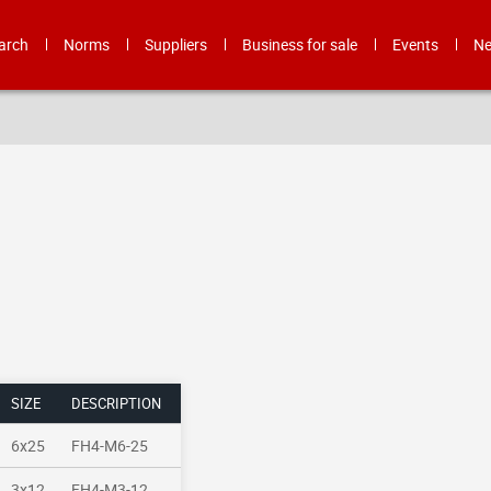
arch
Norms
Suppliers
Business for sale
Events
N
SIZE
DESCRIPTION
6x25
FH4-M6-25
3x12
FH4-M3-12