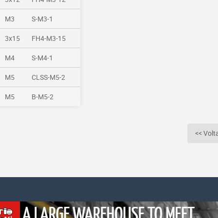
M3
S-M3-1
3x15
FH4-M3-15
M4
S-M4-1
M5
CLSS-M5-2
M5
B-M5-2
<< Volta