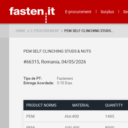
Skip
Fasten.it
E-procurement
Surplus
Se
HOME
E-PROCUREMENT
PEM SELF CLINCHING STUDS...
PEM SELF CLINCHING STUDS & NUTS
#66315, Romania, 04/05/2026
Tipo de PT:
Fasteners
Entrega Acordada:
5-10 Dias
PRODUCT NORMS
MATERIAL
QUANTITY
PEM
AIsi 400
1495
PEM
AISI 400
8000