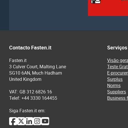
Contacto Fasten.it
Serviços
Fasten.it
Visão gera
3 Culver Court, Malting Lane
Teste Grat
SG10 6AN, Much Hadham
E-procure
United Kingdom
Surplus
Norms
VAT: GB 312 6826 16
Suppliers
Telef: +44 3330 164455
Business f
Siga Fasten.it em: