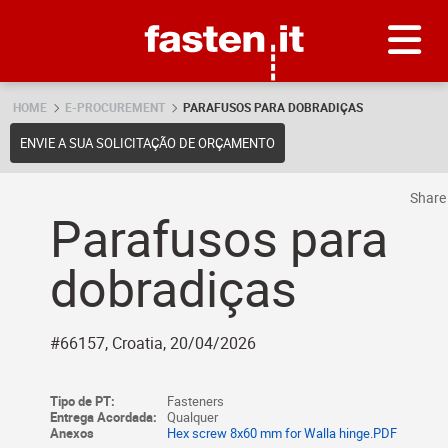
Skip
Fasten.it
HOME
E-PROCUREMENT
PARAFUSOS PARA DOBRADIÇAS
ENVIE A SUA SOLICITAÇÃO DE ORÇAMENTO
Shar
Parafusos para
dobradiças
#66157, Croatia, 20/04/2026
Tipo de PT:
Fasteners
Entrega Acordada:
Qualquer
Anexos
Hex screw 8x60 mm for Walla hinge.PDF