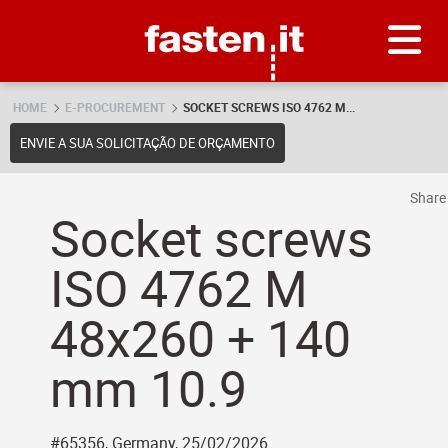
Skip
Fasten.it
HOME
E-PROCUREMENT
SOCKET SCREWS ISO 4762 M...
ENVIE A SUA SOLICITAÇÃO DE ORÇAMENTO
Shar
Socket screws
ISO 4762 M
48x260 + 140
mm 10.9
#65356, Germany, 25/02/2026