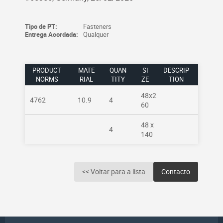
Tipo de PT:
Fasteners
Entrega Acordada:
Qualquer
PRODUCT
MATE
QUAN
SI
DESCRIP
NORMS
RIAL
TITY
ZE
TION
48x2
4762
10.9
4
60
48 x
4
140
<< Voltar para a lista
Contacto