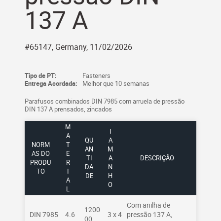
137 A
#65147, Germany, 11/02/2026
Tipo de PT:
Fasteners
Entrega Acordada:
Melhor que 10 semanas
Parafusos combinados DIN 7985 com arruela de pressão
DIN 137 A prensados, zincados
M
T
A
QU
A
NORM
T
AN
M
AS DO
E
TI
A
DESCRIÇÃO
PRODU
R
DA
N
TO
I
DE
H
A
O
L
Com anilha de
1200
DIN 7985
4.6
3 x 4
pressão 137 A,
00