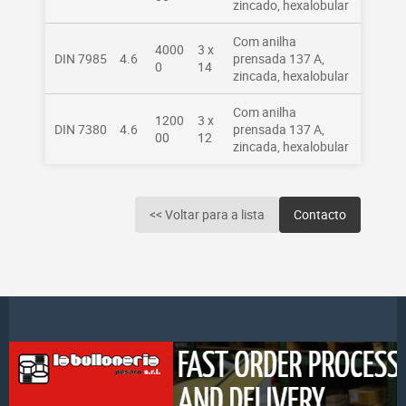
zincado, hexalobular
Com anilha
4000
3 x
DIN 7985
4.6
prensada 137 A,
0
14
zincada, hexalobular
Com anilha
1200
3 x
DIN 7380
4.6
prensada 137 A,
00
12
zincada, hexalobular
<< Voltar para a lista
Contacto