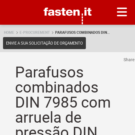
Skip
Fasten.it
HOME
E-PROCUREMENT
PARAFUSOS COMBINADOS DIN...
ENVIE A SUA SOLICITAÇÃO DE ORÇAMENTO
Shar
Parafusos
combinados
DIN 7985 com
arruela de
pressão DIN