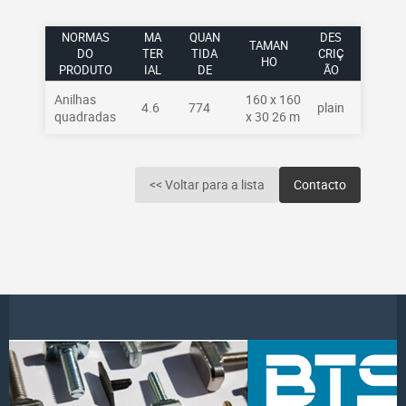
NORMAS
MA
QUAN
DES
TAMAN
DO
TER
TIDA
CRIÇ
HO
PRODUTO
IAL
DE
ÃO
Anilhas
160 x 160
4.6
774
plain
quadradas
x 30 26 m
<< Voltar para a lista
Contacto