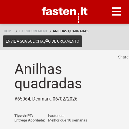
Skip
Fasten.it
HOME
E-PROCUREMENT
ANILHAS QUADRADAS
ENVIE A SUA SOLICITAÇÃO DE ORÇAMENTO
Shar
Anilhas
quadradas
#65064, Denmark, 06/02/2026
Tipo de PT:
Fasteners
Entrega Acordada:
Melhor que 10 semanas