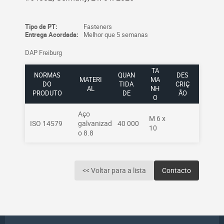
Tipo de PT:
Fasteners
Entrega Acordada:
Melhor que 5 semanas
DAP Freiburg
TA
NORMAS
QUAN
DES
MATERI
MA
DO
TIDA
CRIÇ
AL
NH
PRODUTO
DE
ÃO
O
Aço
M 6 x
ISO 14579
galvanizad
40 000
10
o 8.8
<< Voltar para a lista
Contacto