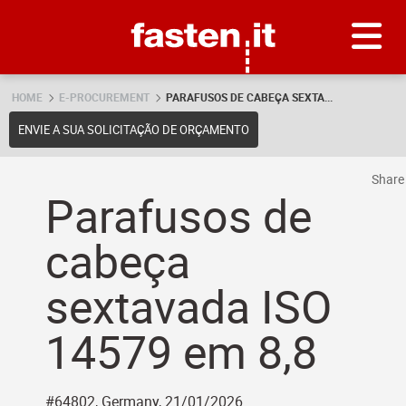
Skip
Fasten.it
HOME
E-PROCUREMENT
PARAFUSOS DE CABEÇA SEXTA...
ENVIE A SUA SOLICITAÇÃO DE ORÇAMENTO
Shar
Parafusos de
cabeça
sextavada ISO
14579 em 8,8
#64802, Germany, 21/01/2026