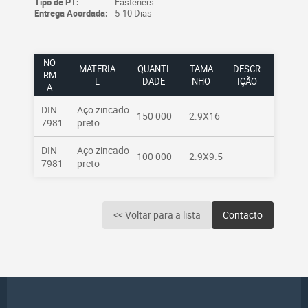
Tipo de PT:
Fasteners
Entrega Acordada:
5-10 Dias
NO
MATERIA
QUANTI
TAMA
DESCR
RM
L
DADE
NHO
IÇÃO
A
DIN
Aço zincado
150 000
2.9X16
7981
preto
DIN
Aço zincado
100 000
2.9X9.5
7981
preto
<< Voltar para a lista
Contacto