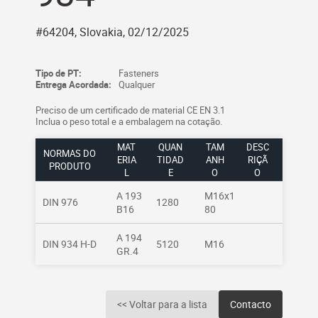
#64204, Slovakia, 02/12/2025
Tipo de PT:
Fasteners
Entrega Acordada:
Qualquer
Preciso de um certificado de material CE EN 3.1
Inclua o peso total e a embalagem na cotação.
MAT
QUAN
TAM
DESC
NORMAS DO
ERIA
TIDAD
ANH
RIÇÃ
PRODUTO
L
E
O
O
A 193
M16x1
DIN 976
1280
B16
80
A 194
DIN 934 H-D
5120
M16
GR.4
<< Voltar para a lista
Contacto