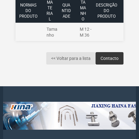
MA
TA
NORMAS
QUA
DESCRIÇÃO
TE
MA
DO
NTID
DO
RIA
NH
PRODUTO
ADE
PRODUTO
L
O
Tama
M 12 -
nho
M 36
<< Voltar para a lista
Contacto