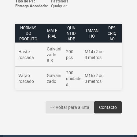
Tipo de PT:
Fasteners
Entrega Acordada:
Qualquer
NORMAS
QUA
DES
MATE
TAMAN
DO
NTID
CRIÇ
RIAL
HO
PRODUTO
ADE
ÃO
Galvani
Haste
200
M14x2 ou
zado
roscada
pcs.
3 metros
8.8
200
Varão
Galvani
M16x2 ou
unidade
roscado
zado
3 metros
s.
<< Voltar para a lista
Contacto