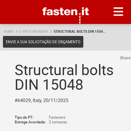
Skip
Fasten.it
HOME
E-PROCUREMENT
STRUCTURAL BOLTS DIN 1504...
ENVIE A SUA SOLICITAÇÃO DE ORÇAMENTO
Shar
Structural bolts
DIN 15048
#64029, Italy, 20/11/2025
Tipo de PT:
Fasteners
Entrega Acordada:
2 semanas