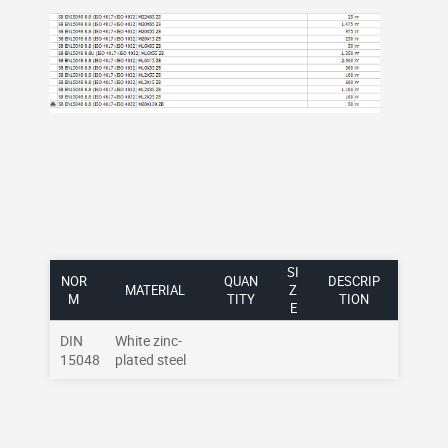
SI
NOR
QUAN
DESCRIP
MATERIAL
Z
M
TITY
TION
E
DIN
White zinc-
15048
plated steel