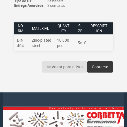
Tipo de PT:
Fasteners
Entrega Acordada:
2 semanas
NO
QUANT
SI
DESCRIPT
MATERIAL
RM
ITY
ZE
ION
DIN
Zinc-plated
10 000
5x10
404
steel
pcs.
<< Voltar para a lista
Contacto