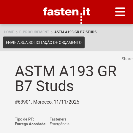
Skip
Fasten.it
HOME
E-PROCUREMENT
ASTM A193 GR B7 STUDS
ENVIE A SUA SOLICITAÇÃO DE ORÇAMENTO
Shar
ASTM A193 GR
B7 Studs
#63901, Morocco, 11/11/2025
Tipo de PT:
Fasteners
Entrega Acordada:
Emergência