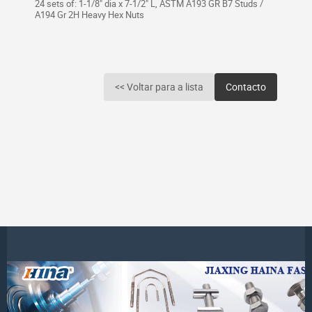
24 sets of: 1-1/8" dia x 7-1/2" L, ASTM A193 GR B7 Studs /
A194 Gr 2H Heavy Hex Nuts
<< Voltar para a lista
Contacto