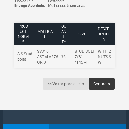
Tipo de PT:
Fasteners
Entrega Acordada:
Melhor que 5 semanas
PROD
QU
DESCR
UCT
MATERIA
AN
SIZE
IPTIO
NORM
L
TI
N
S
TY
SS316
STUD BOLT
WITH 2
S.S Stud
ASTM A276
36
7/8”
NUTS &
bolts
GR.3
*145M
W
<< Voltar para a lista
Contacto