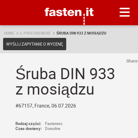
Skip
Fasten.it
HOME
E-PROCUREMENT
ŚRUBA DIN 933 Z MOSIĄDZU
WYŚLIJ ZAPYTANIE O WYCENĘ
Shar
Śruba DIN 933
z mosiądzu
#67157, France, 06.07.2026
Rodzaj części:
Fasteners
Czas dostawy:
Dowolne