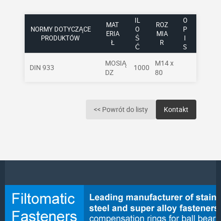
IL
O
MAT
ROZ
NORMY DOTYCZĄCE
O
P
ERIA
MIA
PRODUKTÓW
Ś
I
Ł
R
Ć
S
MOSIĄ
M14 x
DIN 933
1000
DZ
80
<< Powrót do listy
Kontakt