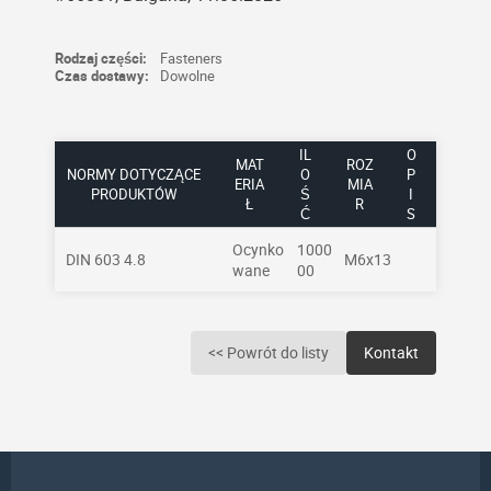
Rodzaj części:
Fasteners
Czas dostawy:
Dowolne
IL
O
MAT
ROZ
NORMY DOTYCZĄCE
O
P
ERIA
MIA
PRODUKTÓW
Ś
I
Ł
R
Ć
S
Ocynko
1000
DIN 603 4.8
M6x13
wane
00
<< Powrót do listy
Kontakt