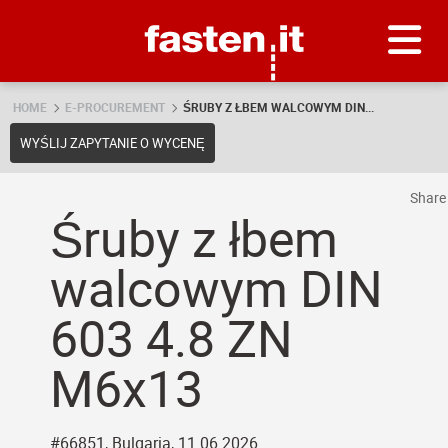
Skip
Fasten.it
HOME
E-PROCUREMENT
ŚRUBY Z ŁBEM WALCOWYM DIN...
WYŚLIJ ZAPYTANIE O WYCENĘ
Shar
Śruby z łbem
walcowym DIN
603 4.8 ZN
M6x13
#66851, Bulgaria, 11.06.2026