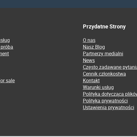
Przydatne Strony
usług
O nas
 próba
Nasz Blog
ment
Partnerzy medialni
News
Często zadawane pytani
Cennik członkostwa
or sale
Kontakt
Warunki usług
Polityka dotycząca plikó
Polityka prywatności
Ustawienia prywatności