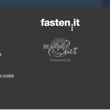
a
w cookie