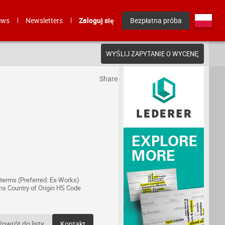
ews
Newsletters
Zaloguj się
Bezpłatna próba
WYŚLIJ ZAPYTANIE O WYCENĘ
Share
terms (Preferred: Ex-Works)
ns Country of Origin HS Code
Powrót do listy
Kontakt