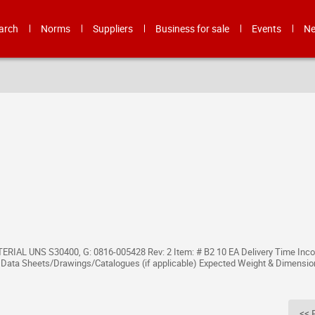
arch
Norms
Suppliers
Business for sale
Events
N
RIAL UNS S30400, G: 0816-005428 Rev: 2 Item: # B2 10 EA Delivery Time Inco
l Data Sheets/Drawings/Catalogues (if applicable) Expected Weight & Dimensio
<< 