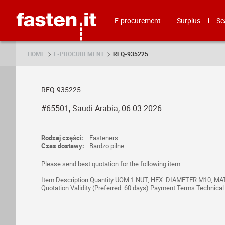
Skip
Fasten.it
E-procurement
Surplus
Se
HOME
E-PROCUREMENT
RFQ-935225
RFQ-935225
#65501, Saudi Arabia, 06.03.2026
Rodzaj części:
Fasteners
Czas dostawy:
Bardzo pilne
Please send best quotation for the following item:
Item Description Quantity UOM 1 NUT, HEX: DIAMETER M10, MATE
Quotation Validity (Preferred: 60 days) Payment Terms Technica