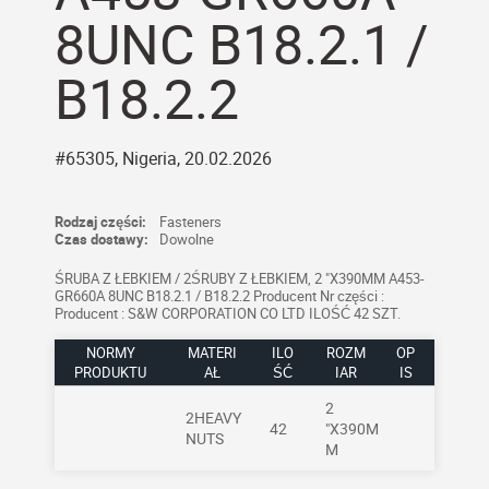
8UNC B18.2.1 /
B18.2.2
#65305, Nigeria, 20.02.2026
Rodzaj części:
Fasteners
Czas dostawy:
Dowolne
ŚRUBA Z ŁEBKIEM / 2ŚRUBY Z ŁEBKIEM, 2 "X390MM A453-
GR660A 8UNC B18.2.1 / B18.2.2 Producent Nr części :
Producent : S&W CORPORATION CO LTD ILOŚĆ 42 SZT.
NORMY
MATERI
ILO
ROZM
OP
PRODUKTU
AŁ
ŚĆ
IAR
IS
2
2HEAVY
42
"X390M
NUTS
M