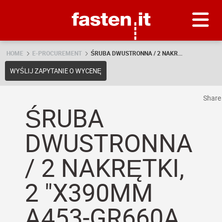
Skip
Fasten.it
HOME
E-PROCUREMENT
ŚRUBA DWUSTRONNA / 2 NAKR...
WYŚLIJ ZAPYTANIE O WYCENĘ
Shar
ŚRUBA
DWUSTRONNA
/ 2 NAKRĘTKI,
2 "X390MM
A453-GR660A