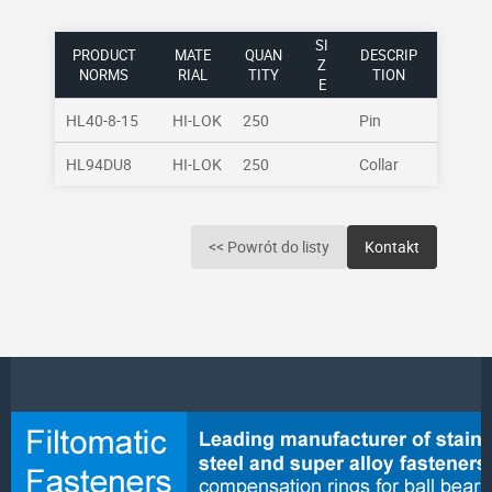
SI
PRODUCT
MATE
QUAN
DESCRIP
Z
NORMS
RIAL
TITY
TION
E
HL40-8-15
HI-LOK
250
Pin
HL94DU8
HI-LOK
250
Collar
<< Powrót do listy
Kontakt