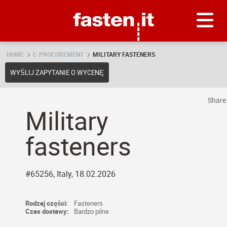
Skip
Fasten.it
HOME
E-PROCUREMENT
MILITARY FASTENERS
WYŚLIJ ZAPYTANIE O WYCENĘ
Shar
Military
fasteners
#65256, Italy, 18.02.2026
Rodzaj części:
Fasteners
Czas dostawy:
Bardzo pilne