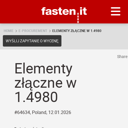
Skip
Fasten.it
HOME
E-PROCUREMENT
ELEMENTY ZŁĄCZNE W 1.4980
WYŚLIJ ZAPYTANIE O WYCENĘ
Shar
Elementy
złączne w
1.4980
#64634, Poland, 12.01.2026