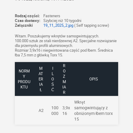
Rodzaj części:
Fasteners
Czas dostawy:
Szybciej niż 10 tygodni
Załączniki
19_11_2025_2.jpg
( Self tapping screw)
Witam. Poszukujemy wkrętów samogwintujących.
100.000 sztuk ze stali nierdzewnej A2. Specjalne rozwiązanie
dla przemysłu profili aluminiowych.
Rozmiar 3,9x16 i niegwintowana część pod łbem. Średnica
łba 7,5 mm z główką Torx 15.
R
M
I
NORM
O
AT
L
Y
Z
ER
O
OPIS
PRODU
M
IA
Ś
KTU
IA
Ł
Ć
R
Wkręt
100
3,9x
samogwintujący z
A2
000
16
obniżonym łbem torx
15