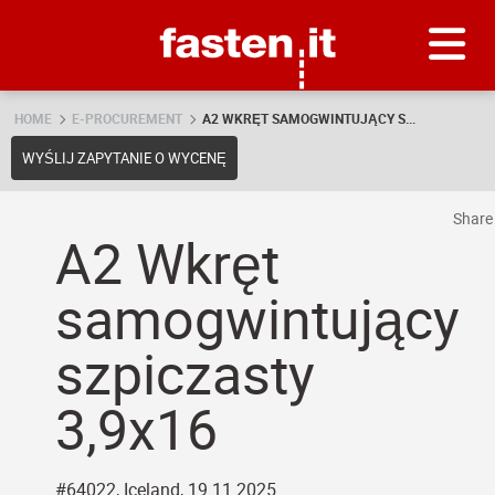
Skip
Fasten.it
HOME
E-PROCUREMENT
A2 WKRĘT SAMOGWINTUJĄCY S...
WYŚLIJ ZAPYTANIE O WYCENĘ
Shar
A2 Wkręt
samogwintujący
szpiczasty
3,9x16
#64022, Iceland, 19.11.2025