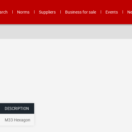
arch
Norms
Suppliers
Business for sale
Events
N
DESCRIPTION
M33 Hexagon