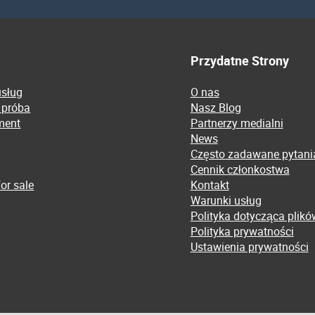
Przydatne Strony
usług
O nas
 próba
Nasz Blog
ment
Partnerzy medialni
News
Często zadawane pytani
Cennik członkostwa
or sale
Kontakt
Warunki usług
Polityka dotycząca plikó
Polityka prywatności
Ustawienia prywatności