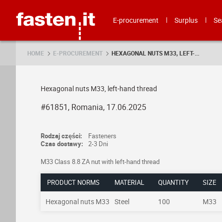
Skip
Fasten.it
E-procurement
Surplus
Se
HOME
E-PROCUREMENT
HEXAGONAL NUTS M33, LEFT-...
Hexagonal nuts M33, left-hand thread
#61851, Romania, 17.06.2025
Rodzaj części:
Fasteners
Czas dostawy:
2-3 Dni
M33 Class 8.8 ZA nut with left-hand thread
PRODUCT NORMS
MATERIAL
QUANTITY
SIZE
Hexagonal nuts M33
Steel
100
M33