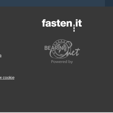
a
w cookie