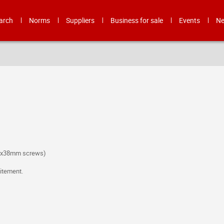
arch
Norms
Suppliers
Business for sale
Events
N
 3x38mm screws)
itement.