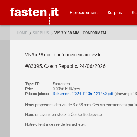
Skip
Fasten.it
E-procurement
Surplus
Se
HOME
SURPLUS
VIS 3 X 38 MM - CONFORMÉM...
Vis 3 x 38 mm - conformément au dessin
#83395, Czech Republic, 24/06/2026
Type TP:
Fasteners
Prix:
0.0056 EUR/pcs.
Pièces jointes
Dokument_2024-12-06_121450.pdf
(drawing of
Nous proposons des vis de 3 x 38 mm. Ces vis conviennent parfa
Nous en avons en stock à České Budějovice.
Notre client a cessé de les acheter.