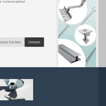
. Livraison partout
etour à la liste
Contact