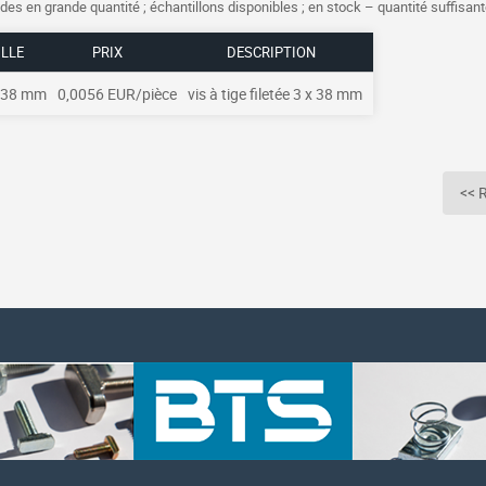
s en grande quantité ; échantillons disponibles ; en stock – quantité suffisante
ILLE
PRIX
DESCRIPTION
x 38 mm
0,0056 EUR/pièce
vis à tige filetée 3 x 38 mm
<< R