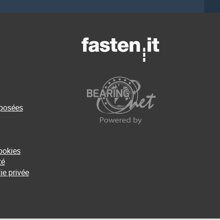
posées
ookies
té
ie privée