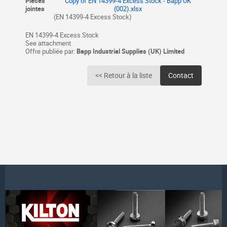
Pièces
Copy of EN 14399-4 Excess Stock - Bapp UK
jointes
(002).xlsx
(EN 14399-4 Excess Stock)
EN 14399-4 Excess Stock
See attachment
Offre publiée par:
Bapp Industrial Supplies (UK) Limited
<< Retour à la liste
Contact