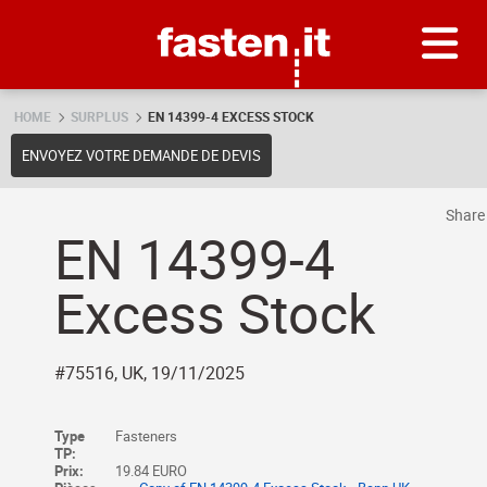
Skip
Fasten.it
HOME
SURPLUS
EN 14399-4 EXCESS STOCK
ENVOYEZ VOTRE DEMANDE DE DEVIS
Shar
EN 14399-4
Excess Stock
#75516, UK, 19/11/2025
Type
Fasteners
TP:
Prix:
19.84 EURO